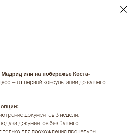
 Мадрид или на побережье Коста-
цесс — от первой консультации до вашего
 опции:
мотрение документов 3 недели.
подача документов без Вашего
ит только для прохождения процедуры