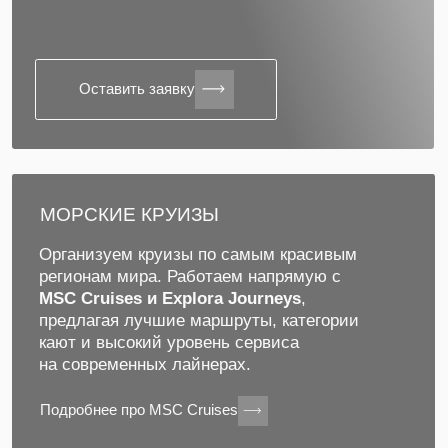
ОАЭ и Персидский залив
Азия
Южная Африка
Карибский бассейн
Канарские острова и
Южные Карибы
Мадейра
Южная Америка
Кругосветные круизы
Оставить заявку
Откройте страну по новому
ЛУЧШИЕ ТУРЫ ПО РОССИИ
ПЛЯЖНЫЕ ТУРЫ
Отдых у моря с комфортным размещением
и развитой инфраструктурой. Сочи, Крым,
Абрау-Дюрсо, Дагестан — лучшие