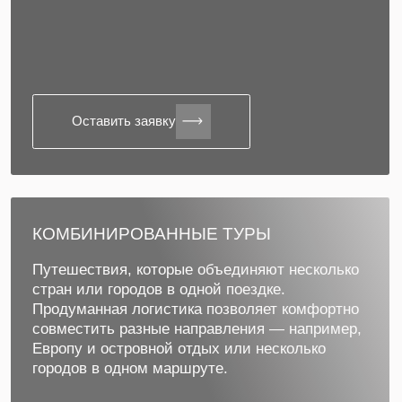
Оставить заявку
МОРСКИЕ КРУИЗЫ
Организуем круизы по самым красивым
регионам мира. Работаем напрямую с
MSC Cruises и Explora Journeys
,
предлагая лучшие маршруты, категории
кают и высокий уровень сервиса
на современных лайнерах.
Подробнее про MSC Cruises
Подробнее про Explora Journeys
Популярные регионы круизов:
Средиземное море
Аляска
Северная Европа