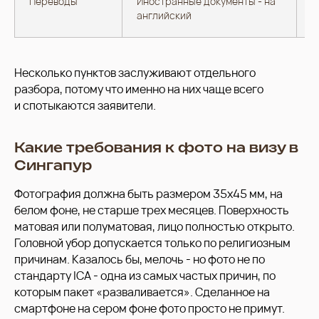
Переводы
Иностранные документы - на
Е
английский
р
Несколько пунктов заслуживают отдельного
разбора, потому что именно на них чаще всего
и спотыкаются заявители.
Какие требования к фото на визу в
Сингапур
Фотография должна быть размером 35x45 мм, на
белом фоне, не старше трех месяцев. Поверхность
матовая или полуматовая, лицо полностью открыто.
Головной убор допускается только по религиозным
причинам. Казалось бы, мелочь - но фото не по
стандарту ICA - одна из самых частых причин, по
которым пакет «разваливается». Сделанное на
смартфоне на сером фоне фото просто не примут.