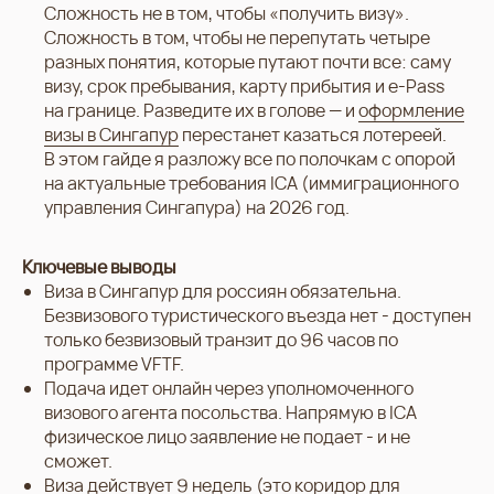
Сложность не в том, чтобы «получить визу».
Сложность в том, чтобы не перепутать четыре
разных понятия, которые путают почти все: саму
визу, срок пребывания, карту прибытия и e-Pass
на границе. Разведите их в голове — и
оформление
визы в Сингапур
перестанет казаться лотереей.
В этом гайде я разложу все по полочкам с опорой
на актуальные требования ICA (иммиграционного
управления Сингапура) на 2026 год.
Ключевые выводы
Виза в Сингапур для россиян обязательна.
Безвизового туристического въезда нет - доступен
только безвизовый транзит до 96 часов по
программе VFTF.
Подача идет онлайн через уполномоченного
визового агента посольства. Напрямую в ICA
физическое лицо заявление не подает - и не
сможет.
Виза действует 9 недель (это коридор для