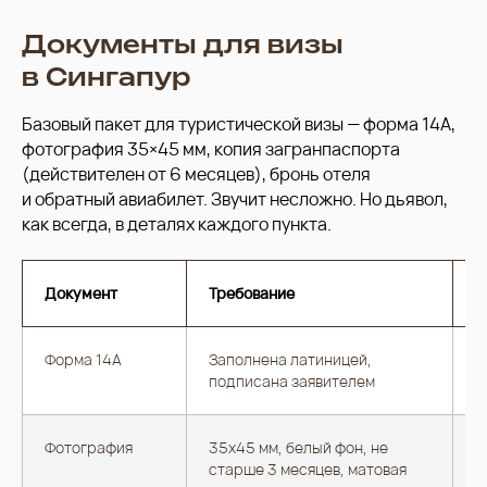
Документы для визы
в Сингапур
Базовый пакет для туристической визы — форма 14A,
фотография 35×45 мм, копия загранпаспорта
(действителен от 6 месяцев), бронь отеля
и обратный авиабилет. Звучит несложно. Но дьявол,
как всегда, в деталях каждого пункта.
Документ
Требование
П
Форма 14A
Заполнена латиницей,
О
подписана заявителем
Фотография
35x45 мм, белый фон, не
Л
старше 3 месяцев, матовая
-