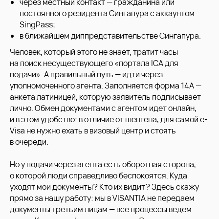
через местный контакт — гражданина или
постоянного резидента Сингапура с аккаунтом
SingPass;
в ближайшем диппредставительстве Сингапура.
Человек, который этого не знает, тратит часы
на поиск несуществующего «портала ICA для
подачи». А правильный путь — идти через
уполномоченного агента. Заполняется форма 14A —
анкета латиницей, которую заявитель подписывает
лично. Обмен документами с агентом идет онлайн,
и в этом удобство: в отличие от шенгена, для самой e-
Visa не нужно ехать в визовый центр и стоять
в очереди.
Но у подачи через агента есть оборотная сторона,
о которой люди справедливо беспокоятся. Куда
уходят мои документы? Кто их видит? Здесь скажу
прямо за нашу работу: мы в VISANTIA не передаем
документы третьим лицам — все процессы ведем