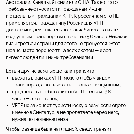
Австралии, Канады, Японии или США. Так вот: это
требование относится к гражданам Индии
и отдельным гражданам КНР. К россиянам оно НЕ
применяется. Гражданину России для VFTF
достаточно действительного авиабилета на вылет
воздушным транспортом в течение 96 часов. Никакой
визы третьей страны для этого не требуется. Этот
нюанс часто переносят на всех скопом — и зря
пугают людей лишними требованиями.
Есть и другие важные детали транзита:
въехать в рамках VFTF можно любым видом
транспорта, а вот выехать — только воздушным;
продлевать пребывание по VFTF нельзя, 96
часов — это потолок;
VFTF не заменяет туристическую визу: если едете
именно в Сингапур, а не пролетаете через него,
нужна полноценная виза.
Чтобы разница была наглядной, сведу транзит