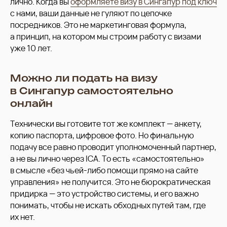
лично. Когда вы
оформляете визу в Сингапур под ключ
с нами, ваши данные не гуляют по цепочке
посредников. Это не маркетинговая формула,
а принцип, на котором мы строим работу с визами
уже 10 лет.
Можно ли подать на визу
в Сингапур самостоятельно
онлайн
Технически вы готовите тот же комплект — анкету,
копию паспорта, цифровое фото. Но финальную
подачу все равно проводит уполномоченный партнер,
а не вы лично через ICA. То есть «самостоятельно»
в смысле «без чьей-либо помощи прямо на сайте
управления» не получится. Это не бюрократическая
придирка — это устройство системы, и его важно
понимать, чтобы не искать обходных путей там, где
их нет.