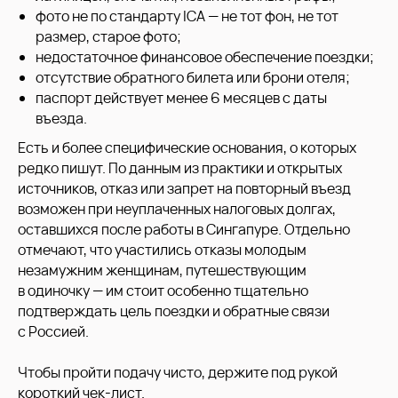
фото не по стандарту ICA — не тот фон, не тот
размер, старое фото;
недостаточное финансовое обеспечение поездки;
отсутствие обратного билета или брони отеля;
паспорт действует менее 6 месяцев с даты
въезда.
Есть и более специфические основания, о которых
редко пишут. По данным из практики и открытых
источников, отказ или запрет на повторный въезд
возможен при неуплаченных налоговых долгах,
оставшихся после работы в Сингапуре. Отдельно
отмечают, что участились отказы молодым
ОСТАВЬТЕ ЗАЯВКУ
незамужним женщинам, путешествующим
НА ОФОРМЛЕНИЕ ВИЗЫ
в одиночку — им стоит особенно тщательно
Ответьте на несколько вопросов и наш менеджер
подтверждать цель поездки и обратные связи
свяжется с вами в ближайшее время
с Россией.
Чтобы пройти подачу чисто, держите под рукой
короткий чек-лист.
Написать в Телеграм