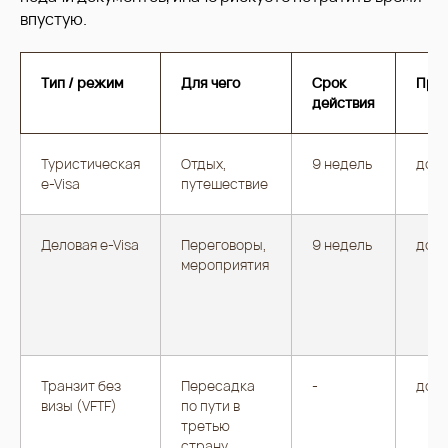
впустую.
Тип / режим
Для чего
Срок
Пре
действия
Туристическая
Отдых,
9 недель
до 3
e-Visa
путешествие
Деловая e-Visa
Переговоры,
9 недель
до 3
мероприятия
Транзит без
Пересадка
-
до 9
визы (VFTF)
по пути в
третью
страну