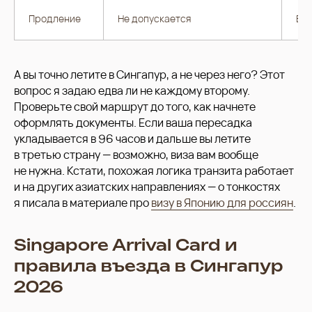
Продление
Не допускается
Во
А вы точно летите в Сингапур, а не через него? Этот
вопрос я задаю едва ли не каждому второму.
Проверьте свой маршрут до того, как начнете
оформлять документы. Если ваша пересадка
укладывается в 96 часов и дальше вы летите
в третью страну — возможно, виза вам вообще
не нужна. Кстати, похожая логика транзита работает
и на других азиатских направлениях — о тонкостях
я писала в материале про
визу в Японию для россиян
.
Singapore Arrival Card и
правила въезда в Сингапур
2026