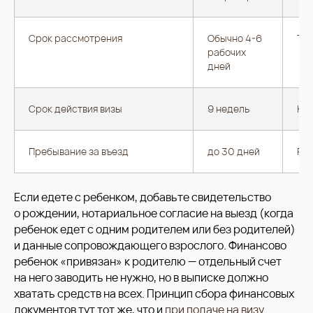
Срок рассмотрения
Обычно 4-6
Точ
рабочих
дней
Срок действия визы
9 недель
Кор
Пребывание за въезд
до 30 дней
Реш
Если едете с ребенком, добавьте свидетельство
о рождении, нотариальное согласие на выезд (когда
ребенок едет с одним родителем или без родителей)
и данные сопровождающего взрослого. Финансово
ребенок «привязан» к родителю — отдельный счет
на него заводить не нужно, но в выписке должно
хватать средств на всех. Принцип сбора финансовых
документов тут тот же, что и
при подаче на визу