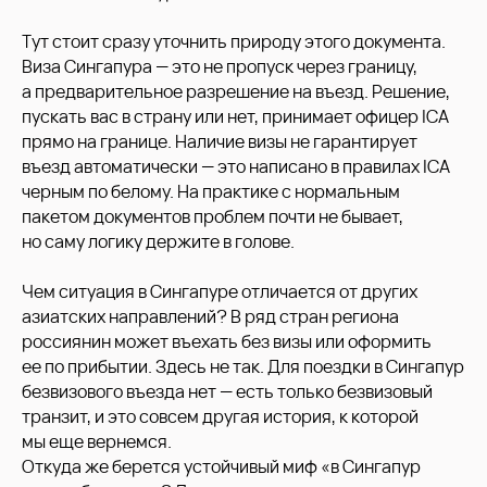
Тут стоит сразу уточнить природу этого документа.
Виза Сингапура — это не пропуск через границу,
а предварительное разрешение на въезд. Решение,
пускать вас в страну или нет, принимает офицер ICA
прямо на границе. Наличие визы не гарантирует
въезд автоматически — это написано в правилах ICA
черным по белому. На практике с нормальным
пакетом документов проблем почти не бывает,
но саму логику держите в голове.
Чем ситуация в Сингапуре отличается от других
азиатских направлений? В ряд стран региона
россиянин может въехать без визы или оформить
ее по прибытии. Здесь не так. Для поездки в Сингапур
безвизового въезда нет — есть только безвизовый
транзит, и это совсем другая история, к которой
мы еще вернемся.
Откуда же берется устойчивый миф «в Сингапур