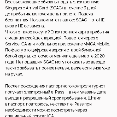
Все въезжающие обязаны подать электронную
Singapore Arrival Card (SGAC) в течение 3 дней
до прибытия, включая день прилета. Подача
бесплатная. Но запомните главное: SGAC — это НЕ
виза и НЕ ее замена.
Что это такое по сути? Электронная карта прибытия
с медицинской декларацией. Подается через e-
Service ICA или мобильное приложение MyICA Mobile.
По факту это цифровая версия старой бумажной
белой карты, которую отменили еще в марте 2020
года. Не подавшим SGAC могут отказать во въезде —
так что забывать про нее нельзя, даже если виза уже
на руках.
После прохождения паспортного контроля турист
получает электронный e-Pass — в нем указаны дата
въезда и разрешенный срок пребывания. Штамп
в паспорт, повторюсь, не ставят. e-Pass при
необходимости можно посмотреть через
специальный портал ICA.