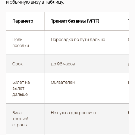
и обычную визу в таблицу.
Параметр
Транзит без визы (VFTF)
Тур
Цель
Пересадка по пути дальше
Са
поездки
Срок
до 96 часов
до 
Билет на
Обязателен
Не 
вылет
дальше
Виза
Не нужна для россиян
Не
третьей
страны