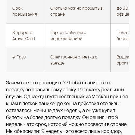
Срок
Сколько можно пробыть в
до 30 дн
пребывания
стране
офицер
Singapore
Карта прибытия с
Подать з
Arrival Card
медекларацией
бесплат
e-Pass
Электронная отметка о
Выдают н
въезде
срок пр
Зачем все это разводить? Чтобы планировать
поездку по правильному сроку. Расскажу реальный
случай. Однажды путешественник из Москвы пришел
к нам в легкой панике: до конца действия его визы
оставалось меньше двух недель, а он уже купил
билеты на более долгую поездку. Он решил, что 9
недель - это срок, который можно провести в стране.
Мы объяснили: 9 недель - это всего лишь коридор,