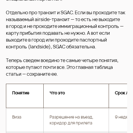
Отдельно про транзит и SGAC. Если вы проходите так
называемый airside-транзит — то есть не выходите
в город и не проходите иммиграционный контроль —
карту прибытия подавать не нужно. А вот если
выходите в город или проходите паспортный
контроль (landside), SGAC обязательна.
Теперь сведем воедино те самые четыре понятия,
которые путают почти все. Это главная таблица
статьи — сохраните ее.
Понятие
Что это
Срок / у
Виза
Разрешение на въезд,
9 недель
коридор для прилета