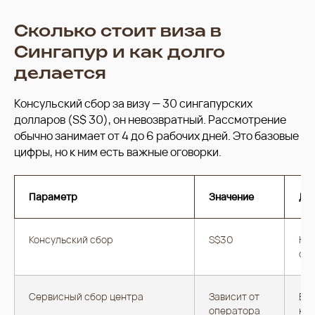
Сколько стоит виза в
Сингапур и как долго
делается
Консульский сбор за визу — 30 сингапурских
долларов (S$ 30), он невозвратный. Рассмотрение
обычно занимает от 4 до 6 рабочих дней. Это базовые
цифры, но к ним есть важные оговорки.
Параметр
Значение
Де
Консульский сбор
S$30
Нев
отк
Сервисный сбор центра
Зависит от
В р
оператора
кур