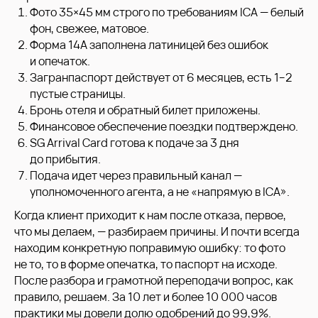
Фото 35×45 мм строго по требованиям ICA — белый
или свяжитесь с нами в Телеграм
фон, свежее, матовое.
Форма 14A заполнена латиницей без ошибок
и опечаток.
Загранпаспорт действует от 6 месяцев, есть 1−2
пустые страницы.
Бронь отеля и обратный билет приложены.
Финансовое обеспечение поездки подтверждено.
SG Arrival Card готова к подаче за 3 дня
до прибытия.
Подача идет через правильный канал —
уполномоченного агента, а не «напрямую в ICA».
Когда клиент приходит к нам после отказа, первое,
что мы делаем, — разбираем причины. И почти всегда
находим конкретную поправимую ошибку: то фото
не то, то в форме опечатка, то паспорт на исходе.
После разбора и грамотной переподачи вопрос, как
правило, решаем. За 10 лет и более 10 000 часов
практики мы довели долю одобрений до 99,9%.