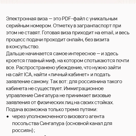
Электронная виза — это PDF-файл с уникальным
серийным номером. Отметку в загранпаспорт при
этом не ставят. Готовая виза приходит на email, и весь
процесс подачи проходит онлайн, без визита
в консульство.
Дальше начинается самое интересное — и здесь
кроется главный миф, на котором спотыкаются почти
все. Распространено убеждение, что нужно зайти
на сайт ICA, найти «личный кабинет» и подать
заявление самому. Так вот: для россиянина такого
кабинета не существует. Иммиграционное
управление Сингапура не принимает визовые
заявления от физических лиц на своих стойках.
Подача возможна только тремя путями:
через уполномоченного визового агента
посольства Сингапура (основной канал для
россиян);