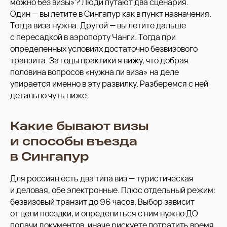
можно без визы»? Люди путают два сценария.
Один — вы летите в Сингапур как в пункт назначения.
Тогда виза нужна. Другой — вы летите дальше
с пересадкой в аэропорту Чанги. Тогда при
определенных условиях достаточно безвизового
транзита. За годы практики я вижу, что добрая
половина вопросов «нужна ли виза» на деле
упирается именно в эту развилку. Разберемся с ней
детально чуть ниже.
Какие бывают визы
и способы въезда
в Сингапур
Для россиян есть два типа виз — туристическая
и деловая, обе электронные. Плюс отдельный режим:
безвизовый транзит до 96 часов. Выбор зависит
от цели поездки, и определиться с ним нужно ДО
подачи документов, иначе рискуете потратить время