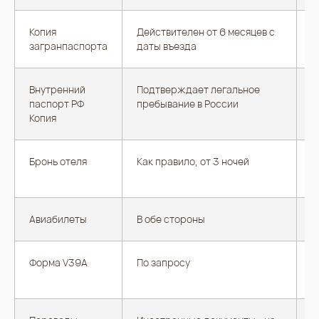
Копия
Действителен от 6 месяцев с
М
загранпаспорта
даты въезда
с
Внутренний
Подтверждает легальное
паспорт РФ
пребывание в России
Копия
Бронь отеля
Как правило, от 3 ночей
Р
н
Авиабилеты
В обе стороны
Н
Форма V39A
По запросу
Д
м