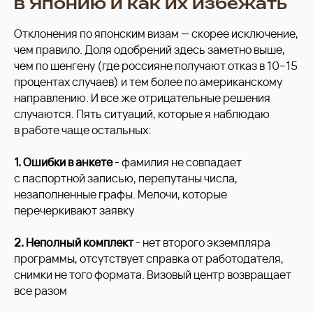
в Японию и как их избежать
Отклонения по японским визам — скорее исключение,
чем правило. Доля одобрений здесь заметно выше,
чем по шенгену (где россияне получают отказ в 10−15
процентах случаев) и тем более по американскому
направлению. И все же отрицательные решения
случаются. Пять ситуаций, которые я наблюдаю
в работе чаще остальных:
1. Ошибки в анкете
- фамилия не совпадает
с паспортной записью, перепутаны числа,
незаполненные графы. Мелочи, которые
перечеркивают заявку
2. Неполный комплект
- нет второго экземпляра
программы, отсутствует справка от работодателя,
снимки не того формата. Визовый центр возвращает
все разом