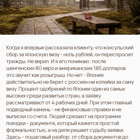
Когда я впервые рассказала клиенту, что консульский
сбор за японскую визу - ноль рублей, он переспросил
трижды. Не верил. И я его понимаю: после
шенгенских 80 евро и американских 185 долларов
это звучит как розыгрыш. Но нет - Япония
действительно не берет с россиян ни копейки за саму
визу. Процент одобрений по Японии один из самых
высоких среди развитых стран, а заявку
рассматривают от 4 рабочих дней. При этом главный
подводный камень - не финансовые справки и не
выписки со счета. Людей срезают на программе
поездки - документе, который кажется простой
формальностью, а на деле решает судьбу заявки.
Здесь - пошаговый разбор: от сбора документов до