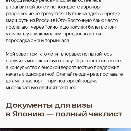
в город между рейсами. Если вы остаетесь
в транзитной зоне и не покидаете аэропорт —
разрешение не требуется. Путаница здесь нередка:
маршруты из России в Юго-Восточную Азию часто
пролегают через Токио, и до покупки билета стоит
уточнить у авиакомпании, предполагает ли
пересадка смену терминала.
Мой совет тем, кто летит впервые: не пытайтесь
получить многократную сразу. Подготовка сложнее,
а консульство с высокой вероятностью предложит
начать с однократной. Слетайте один раз, поставьте
штамп в паспорт — при повторной подаче
многократную одобрят охотнее.
Документы для визы
в Японию — полный чеклист