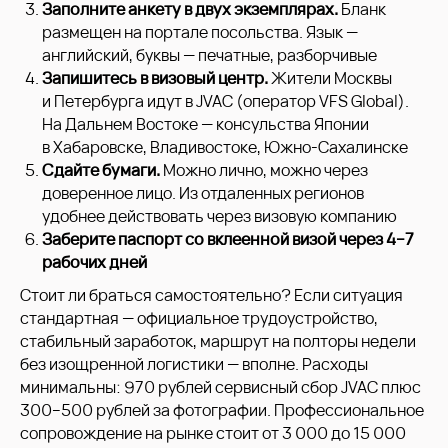
Заполните анкету в двух экземплярах.
Бланк
размещен на портале посольства. Язык —
английский, буквы — печатные, разборчивые
Запишитесь в визовый центр.
Жители Москвы
и Петербурга идут в JVAC (оператор VFS Global).
На Дальнем Востоке — консульства Японии
в Хабаровске, Владивостоке, Южно-Сахалинске
Сдайте бумаги.
Можно лично, можно через
доверенное лицо. Из отдаленных регионов
удобнее действовать через визовую компанию
Заберите паспорт со вклеенной визой через 4−7
рабочих дней
Стоит ли браться самостоятельно? Если ситуация
стандартная — официальное трудоустройство,
стабильный заработок, маршрут на полторы недели
без изощренной логистики — вполне. Расходы
минимальны: 970 рублей сервисный сбор JVAC плюс
300−500 рублей за фотографии. Профессиональное
сопровождение на рынке стоит от 3 000 до 15 000