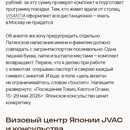
рублей: за эту сумму проверят комплект и подготовят
программу поездки. Тем, кто живет вдали от столиц,
VISANTIA
оформляет все дистанционно — ехать
в Москву не придется.
Об анкете же хочу предупредить отдельно.
Латинское написание имени и фамилии должно
совпадать с загранпаспортом посимвольно. Одна
лишняя буква, name и surname местами — комплект
возвращают. Первое, что я делаю при работе
с клиентом: открываю паспорт и сверяю каждый
символ с анкетой. И еще: в поле «цель визита»
не ограничивайтесь словом «tourism». Напишите
развернуто: «Посещение Токио, Киото и Осаки,
15−29 мая 2026». Японское консульство ценит
конкретику.
Визовый центр Японии JVAC
и консульства