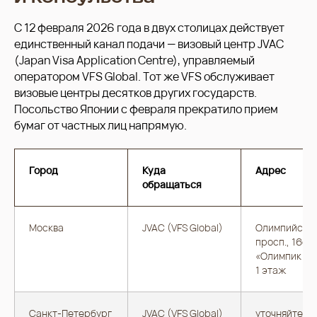
С 12 февраля 2026 года в двух столицах действует
единственный канал подачи — визовый центр JVAC
(Japan Visa Application Centre), управляемый
оператором VFS Global. Тот же VFS обслуживает
визовые центры десятков других государств.
Посольство Японии с февраля прекратило прием
бумаг от частных лиц напрямую.
Город
Куда
Адрес
обращаться
Москва
JVAC (VFS Global)
Олимпийски
просп., 16с5
«Олимпик Хо
1 этаж
Санкт-Петербург
JVAC (VFS Global)
уточняйте на