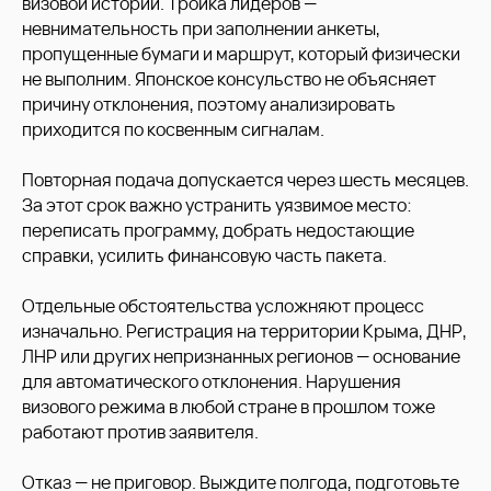
визовой истории. Тройка лидеров —
невнимательность при заполнении анкеты,
ОСТАВЬТЕ ЗАЯВКУ
пропущенные бумаги и маршрут, который физически
НА ОФОРМЛЕНИЕ ВИЗЫ
не выполним. Японское консульство не объясняет
Ответьте на несколько вопросов и наш менеджер
причину отклонения, поэтому анализировать
свяжется с вами в ближайшее время
приходится по косвенным сигналам.
Повторная подача допускается через шесть месяцев.
За этот срок важно устранить уязвимое место:
Написать в Телеграм
переписать программу, добрать недостающие
справки, усилить финансовую часть пакета.
или свяжитесь с нами в Телеграм
Отдельные обстоятельства усложняют процесс
изначально. Регистрация на территории Крыма, ДНР,
ЛНР или других непризнанных регионов — основание
для автоматического отклонения. Нарушения
визового режима в любой стране в прошлом тоже
работают против заявителя.
Отказ — не приговор. Выждите полгода, подготовьте