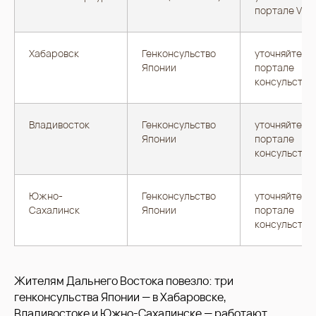
портале VFS
Хабаровск
Генконсульство
уточняйте на
Японии
портале
консульства
Владивосток
Генконсульство
уточняйте на
Японии
портале
консульства
Южно-
Генконсульство
уточняйте на
Сахалинск
Японии
портале
консульства
Жителям Дальнего Востока повезло: три
генконсульства Японии — в Хабаровске,
Владивостоке и Южно-Сахалинске — работают