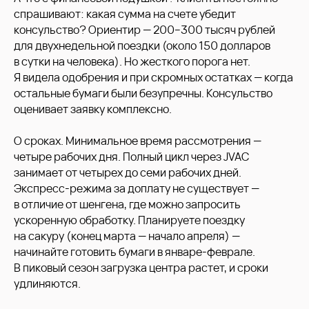
спрашивают: какая сумма на счете убедит
консульство? Ориентир — 200−300 тысяч рублей
для двухнедельной поездки (около 150 долларов
в сутки на человека). Но жесткого порога нет.
Я видела одобрения и при скромных остатках — когда
остальные бумаги были безупречны. Консульство
оценивает заявку комплексно.
О сроках. Минимальное время рассмотрения —
четыре рабочих дня. Полный цикл через JVAC
занимает от четырех до семи рабочих дней.
Экспресс-режима за доплату не существует —
в отличие от шенгена, где можно запросить
ускоренную обработку. Планируете поездку
на сакуру (конец марта — начало апреля) —
начинайте готовить бумаги в январе-феврале.
В пиковый сезон загрузка центра растет, и сроки
удлиняются.