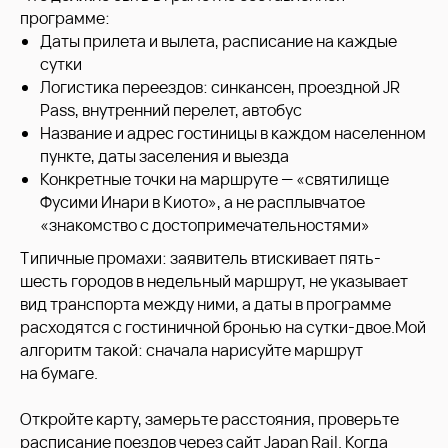
программе:
Даты прилета и вылета, расписание на каждые
сутки
Логистика переездов: синкансен, проездной JR
Pass, внутренний перелет, автобус
Название и адрес гостиницы в каждом населенном
пункте, даты заселения и выезда
Конкретные точки на маршруте — «святилище
Фусими Инари в Киото», а не расплывчатое
«знакомство с достопримечательностями»
Типичные промахи: заявитель втискивает пять-
шесть городов в недельный маршрут, не указывает
вид транспорта между ними, а даты в программе
расходятся с гостиничной бронью на сутки-двое.Мой
алгоритм такой: сначала нарисуйте маршрут
на бумаге.
Откройте карту, замерьте расстояния, проверьте
расписание поездов через сайт Japan Rail. Когда