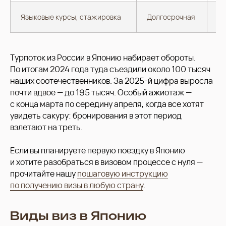
Языковые курсы, стажировка
Долгосрочная
по
Турпоток из России в Японию набирает обороты.
По итогам 2024 года туда съездили около 100 тысяч
наших соотечественников. За 2025-й цифра выросла
почти вдвое — до 195 тысяч. Особый ажиотаж —
с конца марта по середину апреля, когда все хотят
увидеть сакуру: бронирования в этот период
взлетают на треть.
Если вы планируете первую поездку в Японию
и хотите разобраться в визовом процессе с нуля —
прочитайте нашу
пошаговую инструкцию
по получению визы в любую страну
.
Виды виз в Японию