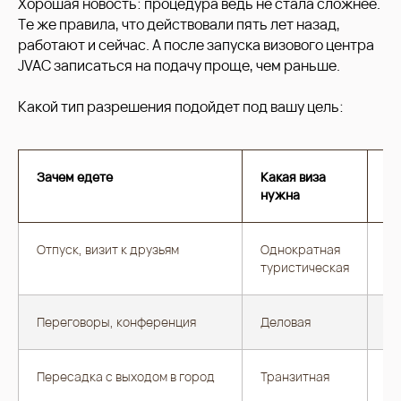
Хорошая новость: процедура ведь не стала сложнее.
Те же правила, что действовали пять лет назад,
работают и сейчас. А после запуска визового центра
JVAC записаться на подачу проще, чем раньше.
Какой тип разрешения подойдет под вашу цель:
Зачем едете
Какая виза
На
нужна
Отпуск, визит к друзьям
Однократная
до
туристическая
Переговоры, конференция
Деловая
до
Пересадка с выходом в город
Транзитная
до